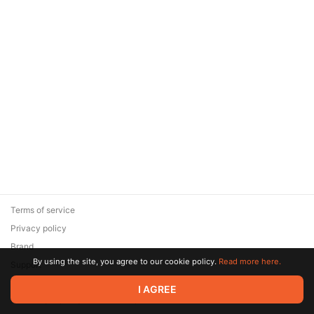
Terms of service
Privacy policy
Brand
By using the site, you agree to our cookie policy.
Read more here.
Support
© 2026 Zaya Solutions Limited. All rights reserved. All trademarks
I AGREE
are the property of their respective owners.