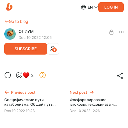
LOG IN
EN
Go to blog
ОПИУМ
Dec 10 2022 12:05
SUBSCRIBE
Распад гликогена (гликогенолиз)
2
Level required:
Две чашки кофе
Previous post
Next post
SUBSCRIBE
Специфические пути
Фосфорилирование
катаболизма. Общий путь
глюкозы: гексокиназа и
катаболизма для белков,
глюкокиназа. Этапы синтеза
Dec 10 2022 10:23
Dec 10 2022 12:26
жиров и углеводов. Другие
гликогена (2 видео)
макроэрги.