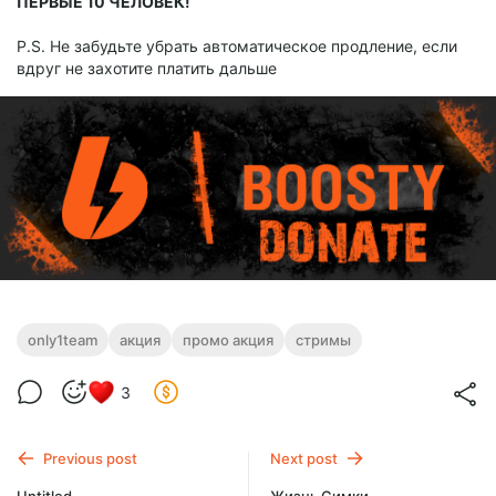
ПЕРВЫЕ 10 ЧЕЛОВЕК!
P.S. Не забудьте убрать автоматическое продление, если
вдруг не захотите платить дальше
only1team
акция
промо акция
стримы
3
Previous post
Next post
Untitled
Жизнь Симки