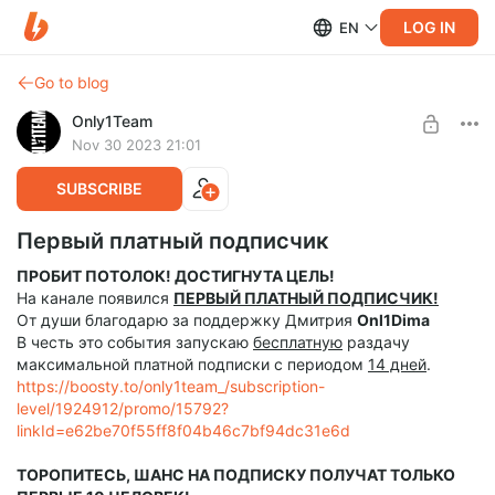
LOG IN
EN
Go to blog
Only1Team
Nov 30 2023 21:01
SUBSCRIBE
Первый платный подписчик
ПРОБИТ ПОТОЛОК! ДОСТИГНУТА ЦЕЛЬ!
На канале появился
ПЕРВЫЙ ПЛАТНЫЙ ПОДПИСЧИК!
От души благодарю за поддержку Дмитрия
Onl1Dima
В честь это события запускаю
бесплатную
раздачу
максимальной платной подписки с периодом
14 дней
.
https://boosty.to/only1team_/subscription-
level/1924912/promo/15792?
linkId=e62be70f55ff8f04b46c7bf94dc31e6d
ТОРОПИТЕСЬ, ШАНС НА ПОДПИСКУ ПОЛУЧАТ ТОЛЬКО