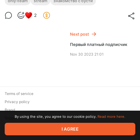
only1team
stream
знакомство с бусти
2
Next post
Первый платный подписчик
Nov 30 2023 21:01
Terms of service
Privacy policy
Brand
By using the site, you agree to our cookie policy.
Read more here.
Support
© 2026 Zaya Solutions Limited. All rights reserved. All trademarks
I AGREE
are the property of their respective owners.