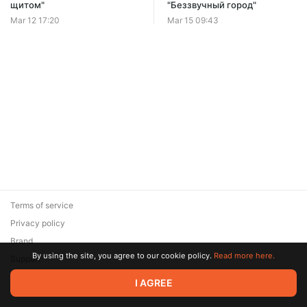
щитом"
"Беззвучный город"
Mar 12 17:20
Mar 15 09:43
Terms of service
Privacy policy
Brand
By using the site, you agree to our cookie policy.
Read more here.
Support
© 2026 Zaya Solutions Limited. All rights reserved. All trademarks
I AGREE
are the property of their respective owners.