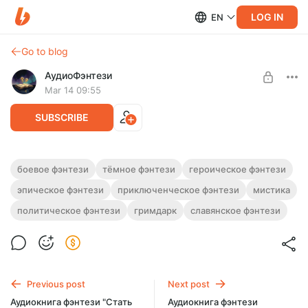
LOG IN
EN
Go to blog
АудиоФэнтези
Mar 14 09:55
SUBSCRIBE
Аудиокнига фэнтези "Граница
боевое фэнтези
тёмное фэнтези
героическое фэнтези
безмолвия" | 5 книг
эпическое фэнтези
приключенческое фэнтези
мистика
Level required:
Подписка на каталог
Полная версия. 5 книг.
политическое фэнтези
гримдарк
славянское фэнтези
Слушайте эту и другие фэнтези-аудиокниги полностью, без
SUBSCRIBE
рекламы и любых ограничений!
Previous post
Next post
Аудиокнига фэнтези "Стать
Аудиокнига фэнтези