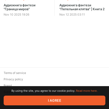
Аудиокнига фэнтези
Аудиокнига фэнтези
"Граница миров"
"Пепельная клятва" | Книга 2
Nov 10 2025 19:26
Nov 12 2025 03:11
Terms of service
Privacy policy
Brand
By using the site, you agree to our cookie policy.
Read more here.
Support
© 2026 Zaya Solutions Limited. All rights reserved. All trademarks
I AGREE
are the property of their respective owners.