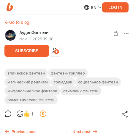
LOG IN
EN
Go to blog
АудиоФэнтези
Nov 11 2025 19:30
SUBSCRIBE
Аудиокнига фэнтези "Пепельная клятва"
эпическое фэнтези
фэнтези-триллер
| Книга 1
магический реализм
гримдарк
социальное фэнтези
Level required:
Подписка на каталог
Полная версия.
мифологическое фэнтези
стимпанк фэнтези
Слушайте эту и другие фэнтези-аудиокниги полностью, без
SUBSCRIBE
романтическое фэнтези
рекламы и любых ограничений!
1
Previous post
Next post