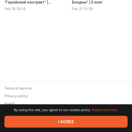
Offer ends 08 August.
"Геройский контракт" |
Бездны" | 5 книг
Трилогия
Feb 18 19:34
Feb 21 10:29
Terms of service
Privacy policy
Brand
By using the site, you agree to our cookie policy.
Read more here.
Support
© 2026 Zaya Solutions Limited. All rights reserved. All trademarks
I AGREE
are the property of their respective owners.