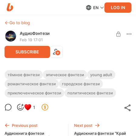
LOG IN
EN
Go to blog
АудиоФэнтези
Feb 19 17:01
SUBSCRIBE
Аудиокнига фэнтези "Земли тьмы" |
тёмное фэнтези
эпическое фэнтези
young adult
Трилогия
романтическое фэнтези
городское фэнтези
Level required:
Подписка на каталог
Полная версия. Трилогия.
приключенческое фэнтези
политическое фэнтези
Слушайте эту и другие фэнтези-аудиокниги полностью, без
UNLOCK WITH DISCOUNT
рекламы и любых ограничений!
1
$2.44
$1.83 per month
-
25
%
Billed every 12 months.
Previous post
Next post
The discount applies to the first 12 months only.
Аудиокнига фэнтези
Аудиокнига фэнтези "Край