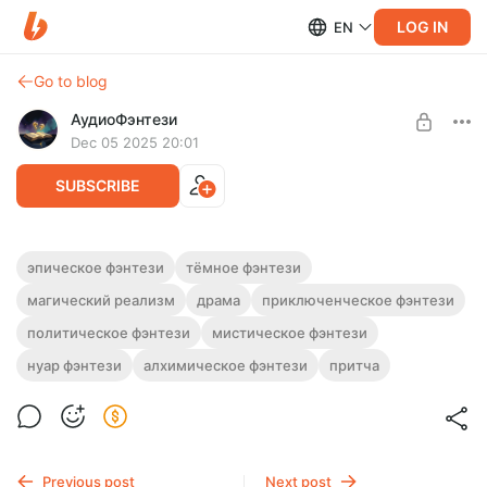
LOG IN
EN
Go to blog
АудиоФэнтези
Dec 05 2025 20:01
SUBSCRIBE
Аудиокнига фэнтези "Блуждающий
эпическое фэнтези
тёмное фэнтези
огонь" | 2 книги
магический реализм
драма
приключенческое фэнтези
Level required:
Подписка на каталог
Полная версия.
политическое фэнтези
мистическое фэнтези
Слушайте эту и другие фэнтези-аудиокниги полностью, без
SUBSCRIBE
нуар фэнтези
алхимическое фэнтези
притча
рекламы и любых ограничений!
Previous post
Next post