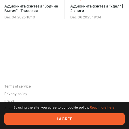
Аудиокнига фэнтези "Зодчие
Аудиокнига фэнтези "Удел" |
Бытия" | Трилогия
2 книги
Dec 04 2025 18:10
Dec 06 2025 19:04
Terms of service
Privacy policy
Brand
By using the site, you agree to our cookie policy.
Read more here.
Support
© 2026 Zaya Solutions Limited. All rights reserved. All trademarks
I AGREE
are the property of their respective owners.