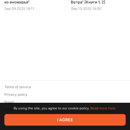
Offer ends 08 August.
из иномирья"
Ветра" [Книги 1, 2]
Sep 09 2025 19:11
Sep 13 2025 18:55
Terms of service
Privacy policy
Brand
By using the site, you agree to our cookie policy.
Read more here.
Support
© 2026 Zaya Solutions Limited. All rights reserved. All trademarks
I AGREE
are the property of their respective owners.