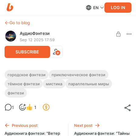
LOG IN
EN
Go to blog
АудиоФэнтези
Sep 12 2025 17:59
SUBSCRIBE
Аудиокнига фэнтези: "Наследие
городское фэнтези
приключенческое фэнтези
Подземелья"
тёмное фэнтези
мистика
параллельные миры
Level required:
Подписка на каталог
Полная версия.
фэнтези
Продолжительность: 13 часов 18 минут.
UNLOCK WITH DISCOUNT
Слушайте эту и другие фэнтези-аудиокниги полностью, без
1
1
рекламы и любых ограничений!
$2.44
$1.83 per month
-
25
%
Billed every 12 months.
Previous post
Next post
The discount applies to the first 12 months only.
Аудиокнига фэнтези: "Ветер
Аудиокнига фэнтези: "Тайны