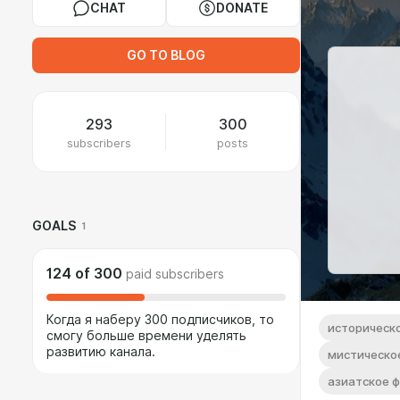
CHAT
DONATE
GO TO BLOG
293
300
subscribers
posts
GOALS
1
124
of
300
paid subscribers
Когда я наберу 300 подписчиков, то
историческ
смогу больше времени уделять
развитию канала.
мистическо
азиатское 