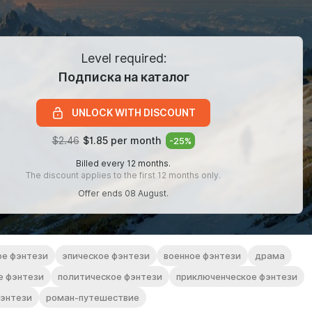
Level required:
Подписка на каталог
UNLOCK WITH DISCOUNT
$2.46
$1.85 per month
-
25
%
Billed every 12 months.
The discount applies to the first 12 months only.
Offer ends 08 August.
ое фэнтези
эпическое фэнтези
военное фэнтези
драма
е фэнтези
политическое фэнтези
приключенческое фэнтези
фэнтези
роман-путешествие