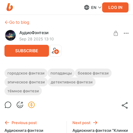
LOG IN
EN
Go to blog
АудиоФэнтези
Sep 28 2025 13:10
SUBSCRIBE
Аудиокнига фэнтези "Тень дракона"
городское фэнтези
попаданцы
боевое фэнтези
эпическое фэнтези
детективное фэнтези
Level required:
Полная версия.
Подписка на каталог
Продолжительность: 16 часов 31 минут.
тёмное фэнтези
Слушайте эту и другие фэнтези-аудиокниги полностью, без
SUBSCRIBE
рекламы и любых ограничений!
Previous post
Next post
Аудиокнига фэнтези
Аудиокнига фэнтези "Клинки