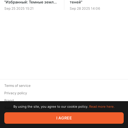
"Избранный: Темные земли"
теней"
[Книги 3, 4]
Sep 25 2025 15:21
Sep 28 2025 14:06
Terms of service
Privacy policy
Brand
By using the site, you agree to our cookie policy.
Read more here.
Support
© 2026 Zaya Solutions Limited. All rights reserved. All trademarks
I AGREE
are the property of their respective owners.