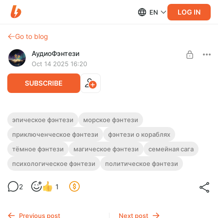
LOG IN
EN
Go to blog
АудиоФэнтези
Oct 14 2025 16:20
SUBSCRIBE
Аудиокнига фэнтези "Голос волн" | Книга
эпическое фэнтези
морское фэнтези
1
приключенческое фэнтези
фэнтези о кораблях
Level required:
Подписка на каталог
Полная версия.
тёмное фэнтези
магическое фэнтези
семейная сага
Продолжительность: 38 часов 55 минут.
UNLOCK WITH DISCOUNT
психологическое фэнтези
политическое фэнтези
Слушайте эту и другие фэнтези-аудиокниги полностью, без
рекламы и любых ограничений!
$2.42
$1.82 per month
-
25
%
2
1
Billed every 12 months.
The discount applies to the first 12 months only.
Previous post
Next post