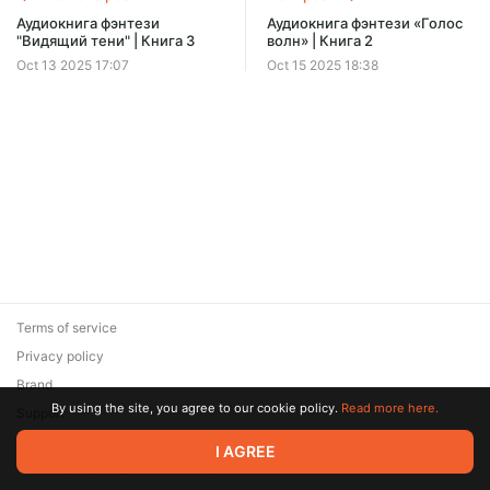
Offer ends 08 August.
Аудиокнига фэнтези
Аудиокнига фэнтези «Голос
"Видящий тени" | Книга 3
волн» | Книга 2
Oct 13 2025 17:07
Oct 15 2025 18:38
Terms of service
Privacy policy
Brand
By using the site, you agree to our cookie policy.
Read more here.
Support
© 2026 Zaya Solutions Limited. All rights reserved. All trademarks
I AGREE
are the property of their respective owners.