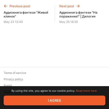
Previous post
Next post
Аудиокнига фэнтези "Живой
Аудиокнига фэнтези "На
клинок"
поражение!" | Дилогия
May 23 13:40
May 25 16:36
Terms of service
Privacy policy
Brand
By using the site, you agree to our cookie policy.
Read more here.
Support
© 2026 Zaya Solutions Limited. All rights reserved. All trademarks
I AGREE
are the property of their respective owners.