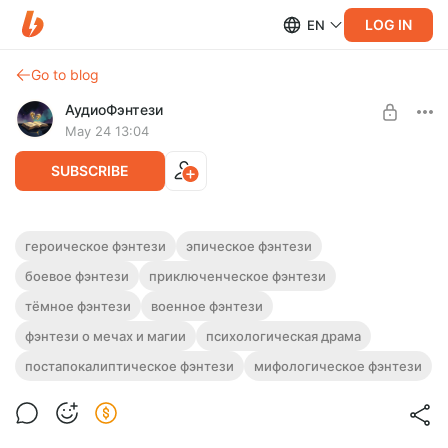
LOG IN
EN
Go to blog
АудиоФэнтези
May 24 13:04
SUBSCRIBE
Аудиокнига фэнтези "Осажденные"
героическое фэнтези
эпическое фэнтези
боевое фэнтези
приключенческое фэнтези
Level required:
Полная версия.
Подписка на каталог
Слушайте эту и другие фэнтези-аудиокниги полностью, без
тёмное фэнтези
военное фэнтези
рекламы и любых ограничений!
SUBSCRIBE
фэнтези о мечах и магии
психологическая драма
постапокалиптическое фэнтези
мифологическое фэнтези