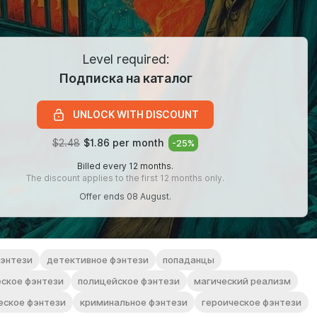
Level required:
Подписка на каталог
UNLOCK WITH DISCOUNT
$2.48
$1.86 per month
-
25
%
Billed every 12 months.
The discount applies to the first 12 months only.
Offer ends 08 August.
фэнтези
детективное фэнтези
попаданцы
ское фэнтези
полицейское фэнтези
магический реализм
еское фэнтези
криминальное фэнтези
героическое фэнтези