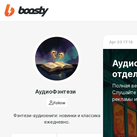
Apr 03 17:19
Ауди
отдел
Полная ве
АудиоФэнтези
Слушайте 
рекламы и
Follow
Фэнтези-аудиокниги: новинки и классика
ежедневно.