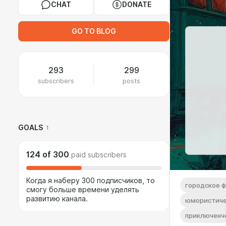
CHAT
DONATE
GO TO BLOG
293
299
subscribers
posts
GOALS
1
124
of
300
paid subscribers
Когда я наберу 300 подписчиков, то
городское 
смогу больше времени уделять
развитию канала.
юмористиче
приключенч