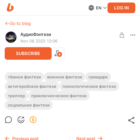
LOG IN
EN
Go to blog
АудиоФэнтези
Nov 08 2025 13:06
SUBSCRIBE
Аудиокнига фэнтези "Последний рубеж"
тёмное фэнтези
военное фэнтези
гримдарк
антигеройское фэнтези
психологическое фэнтези
Level required:
Полная версия.
Подписка на каталог
Слушайте эту и другие фэнтези-аудиокниги полностью, без
триллер
приключенческое фэнтези
рекламы и любых ограничений!
UNLOCK WITH DISCOUNT
социальное фэнтези
$2.46
$1.85 per month
-
25
%
Billed every 12 months.
The discount applies to the first 12 months only.
Previous post
Next post