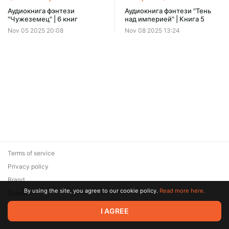
Offer ends 08 August.
Аудиокнига фэнтези
Аудиокнига фэнтези "Тень
"Чужеземец" | 6 книг
над империей" | Книга 5
Nov 05 2025 20:08
Nov 08 2025 13:24
Terms of service
Privacy policy
Brand
By using the site, you agree to our cookie policy.
Read more here.
Support
© 2026 Zaya Solutions Limited. All rights reserved. All trademarks
I AGREE
are the property of their respective owners.