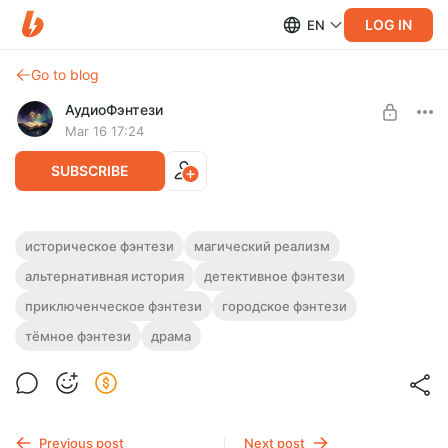
LOG IN
EN
Go to blog
АудиоФэнтези
Mar 16 17:24
SUBSCRIBE
Аудиокнига фэнтези "Возвращение
историческое фэнтези
магический реализм
магии"
альтернативная история
детективное фэнтези
Level required:
Подписка на каталог
Полная версия.
приключенческое фэнтези
городское фэнтези
Слушайте эту и другие фэнтези-аудиокниги полностью, без
UNLOCK WITH DISCOUNT
тёмное фэнтези
драма
рекламы и любых ограничений!
$2.45
$1.85 per month
-
25
%
Billed every 12 months.
The discount applies to the first 12 months only.
Previous post
Next post