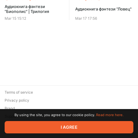
Offer ends 08 August.
Аудиокнига фэнтези
Аудиокнига фэнтези "Ловец"
"Биополис" | Трилогия
Mar 15 15:12
Mar 17 17:56
Terms of service
Privacy policy
Brand
By using the site, you agree to our cookie policy.
Read more here.
Support
© 2026 Zaya Solutions Limited. All rights reserved. All trademarks
I AGREE
are the property of their respective owners.