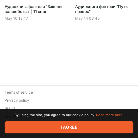
Offer ends 08 August.
Аудиокнига фэнтези "Законы
Аудиокнига фэнтези "Путь
волшебства" | 11 книг
наверх"
May 10 18:47
May 14 03:46
Terms of service
Privacy policy
Brand
By using the site, you agree to our cookie policy.
Read more here.
Support
© 2026 Zaya Solutions Limited. All rights reserved. All trademarks
I AGREE
are the property of their respective owners.