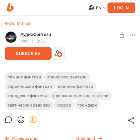
LOG IN
EN
Go to blog
АудиоФэнтези
May 11 12:53
SUBSCRIBE
Аудиокнига фэнтези "Серебряный плен"
тёмное фэнтези
эпическое фэнтези
героическое фэнтези
военное фэнтези
Level required:
Полная версия.
Подписка на каталог
Слушайте эту и другие фэнтези-аудиокниги полностью, без
городское фэнтези
приключенческое фэнтези
рекламы и любых ограничений!
UNLOCK WITH DISCOUNT
магический реализм
хоррор
гримдарк
$2.42
$1.82 per month
-
25
%
Billed every 12 months.
The discount applies to the first 12 months only.
Previous post
Next post