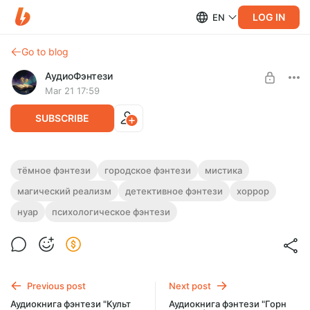
LOG IN
EN
Go to blog
АудиоФэнтези
Mar 21 17:59
SUBSCRIBE
Аудиокнига фэнтези "Тёмный ритуал" |
тёмное фэнтези
городское фэнтези
мистика
Трилогия
магический реализм
детективное фэнтези
хоррор
Level required:
Подписка на каталог
Полная версия. Трилогия.
нуар
психологическое фэнтези
Слушайте эту и другие фэнтези-аудиокниги полностью, без
UNLOCK WITH DISCOUNT
рекламы и любых ограничений!
$2.44
$1.83 per month
-
25
%
Billed every 12 months.
Previous post
Next post
The discount applies to the first 12 months only.
Аудиокнига фэнтези "Культ
Аудиокнига фэнтези "Горн