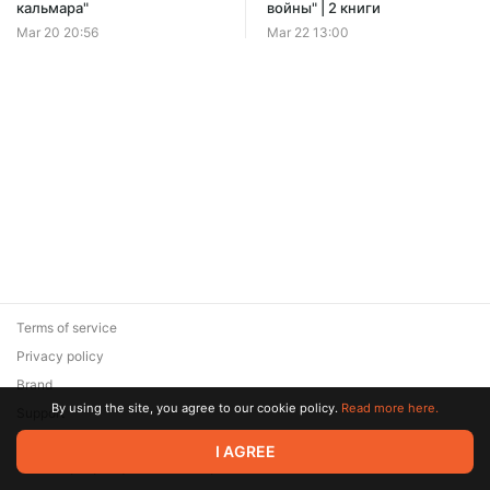
Offer ends 08 August.
кальмара"
войны" | 2 книги
Mar 20 20:56
Mar 22 13:00
Terms of service
Privacy policy
Brand
By using the site, you agree to our cookie policy.
Read more here.
Support
© 2026 Zaya Solutions Limited. All rights reserved. All trademarks
I AGREE
are the property of their respective owners.