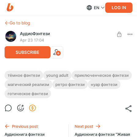
LOG IN
EN
Go to blog
АудиоФэнтези
Apr 23 17:04
SUBSCRIBE
Аудиокнига фэнтези "Каменная плоть" |
тёмное фэнтези
young adult
приключенческое фэнтези
Трилогия
магический реализм
ретро фэнтези
нуар фэнтези
Level required:
Подписка на каталог
Полная версия. Трилогия.
готическое фэнтези
Слушайте эту и другие фэнтези-аудиокниги полностью, без
SUBSCRIBE
рекламы и любых ограничений!
Previous post
Next post
Аудиокнига фэнтези
Аудиокнига фэнтези "Живая