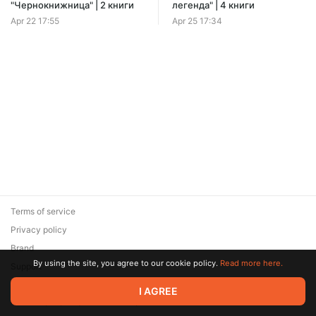
"Чернокнижница" | 2 книги
легенда" | 4 книги
Apr 22 17:55
Apr 25 17:34
Terms of service
Privacy policy
Brand
By using the site, you agree to our cookie policy.
Read more here.
Support
© 2026 Zaya Solutions Limited. All rights reserved. All trademarks
I AGREE
are the property of their respective owners.