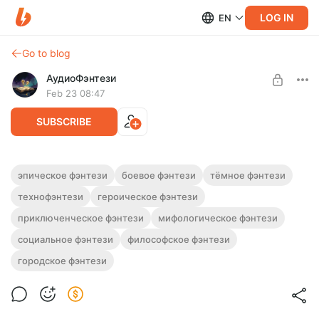
LOG IN
EN
Go to blog
АудиоФэнтези
Feb 23 08:47
SUBSCRIBE
Аудиокнига фэнтези "Несущие молот" |
эпическое фэнтези
боевое фэнтези
тёмное фэнтези
4 книги
технофэнтези
героическое фэнтези
Level required:
Подписка на каталог
Полная версия. 4 книги.
приключенческое фэнтези
мифологическое фэнтези
Слушайте эту и другие фэнтези-аудиокниги полностью, без
SUBSCRIBE
социальное фэнтези
философское фэнтези
рекламы и любых ограничений!
городское фэнтези