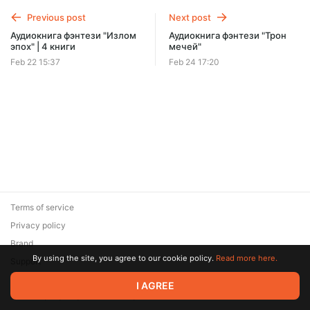
Previous post
Next post
Аудиокнига фэнтези "Излом
Аудиокнига фэнтези "Трон
эпох" | 4 книги
мечей"
Feb 22 15:37
Feb 24 17:20
Terms of service
Privacy policy
Brand
By using the site, you agree to our cookie policy.
Read more here.
Support
© 2026 Zaya Solutions Limited. All rights reserved. All trademarks
I AGREE
are the property of their respective owners.