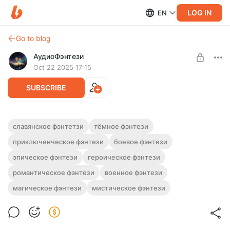
LOG IN
EN
Go to blog
АудиоФэнтези
Oct 22 2025 17:15
SUBSCRIBE
Аудиокнига фэнтези "Сердцевина"
славянское фэнтетзи
тёмное фэнтези
приключенческое фэнтези
боевое фэнтези
Level required:
Полная версия.
Подписка на каталог
Продолжительность: 16 часов 22 минут.
эпическое фэнтези
героическое фэнтези
Слушайте эту и другие фэнтези-аудиокниги полностью, без
SUBSCRIBE
рекламы и любых ограничений!
романтическое фэнтези
военное фэнтези
магическое фэнтези
мистическое фэнтези