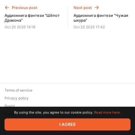
Previous post
Next post
Аудиокнига фэнтези "Шёпот
Аудиокнига фэнтези "Чужая
Дракона"
шкура"
Oct 20 2025 19:18
Oct 23 2025 17:42
Terms of service
Privacy policy
Brand
By using the site, you agree to our cookie policy.
Read more here.
Support
© 2026 Zaya Solutions Limited. All rights reserved. All trademarks
I AGREE
are the property of their respective owners.