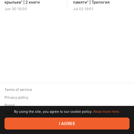
Offer ends 08 August.
крыльев" | 2 книги
памяти" | Трилогия
Jun 30 19:30
Jul 02 19:01
Terms of service
Privacy policy
Brand
By using the site, you agree to our cookie policy.
Read more here.
Support
© 2026 Zaya Solutions Limited. All rights reserved. All trademarks
I AGREE
are the property of their respective owners.