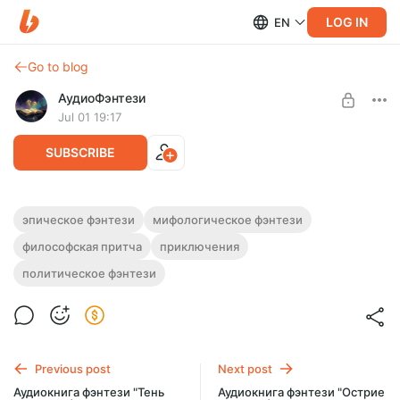
LOG IN
EN
Go to blog
АудиоФэнтези
Jul 01 19:17
SUBSCRIBE
Аудиокнига фэнтези "Империя зверя"
эпическое фэнтези
мифологическое фэнтези
философская притча
приключения
Level required:
Полная версия.
Подписка на каталог
Слушайте эту и другие фэнтези-аудиокниги полностью, без
политическое фэнтези
рекламы и любых ограничений!
UNLOCK WITH DISCOUNT
$2.44
$1.83 per month
-
25
%
Billed every 12 months.
Previous post
Next post
The discount applies to the first 12 months only.
Аудиокнига фэнтези "Тень
Аудиокнига фэнтези "Острие