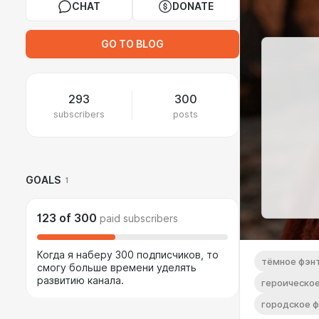
CHAT
DONATE
GO TO BLOG
293
300
subscribers
posts
GOALS
1
123
of
300
paid subscribers
Когда я наберу 300 подписчиков, то
тёмное фэн
смогу больше времени уделять
развитию канала.
героическо
городское 