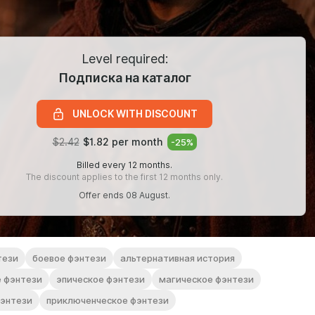
Level required:
Подписка на каталог
UNLOCK WITH DISCOUNT
$2.42
$1.82 per month
-
25
%
Billed every 12 months.
The discount applies to the first 12 months only.
Offer ends 08 August.
тези
боевое фэнтези
альтернативная история
е фэнтези
эпическое фэнтези
магическое фэнтези
фэнтези
приключенческое фэнтези