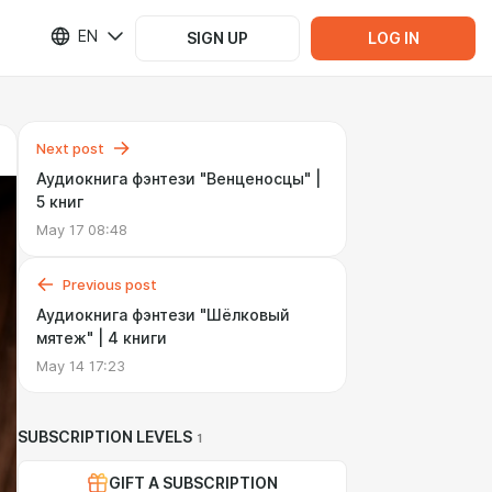
EN
SIGN UP
LOG IN
Next post
Аудиокнига фэнтези "Венценосцы" |
5 книг
May 17 08:48
Previous post
Аудиокнига фэнтези "Шёлковый
мятеж" | 4 книги
May 14 17:23
SUBSCRIPTION LEVELS
1
GIFT A SUBSCRIPTION