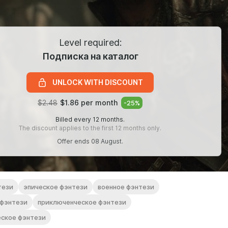
Level required:
Подписка на каталог
UNLOCK WITH DISCOUNT
$2.48
$1.86 per month
-
25
%
Billed every 12 months.
The discount applies to the first 12 months only.
Offer ends 08 August.
тези
эпическое фэнтези
военное фэнтези
 фэнтези
приключенческое фэнтези
ское фэнтези