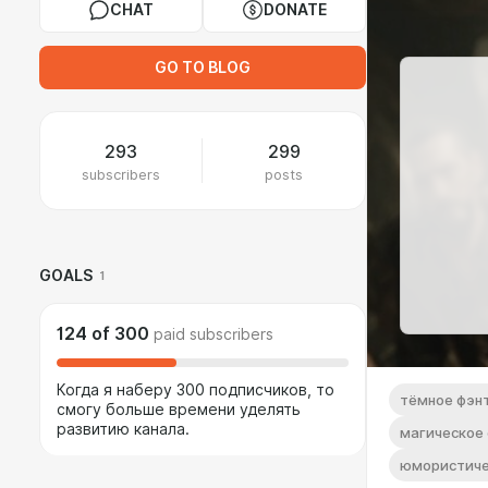
CHAT
DONATE
GO TO BLOG
293
299
subscribers
posts
GOALS
1
124
of
300
paid subscribers
Когда я наберу 300 подписчиков, то
тёмное фэн
смогу больше времени уделять
развитию канала.
магическое
юмористиче