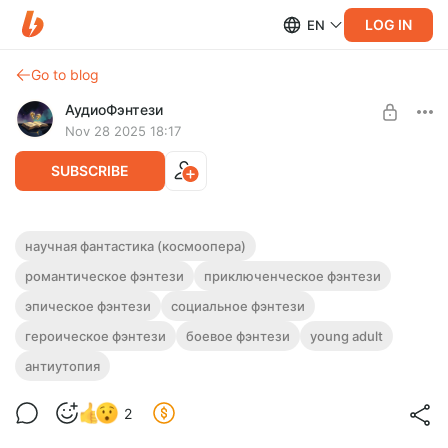
LOG IN
EN
Go to blog
АудиоФэнтези
Nov 28 2025 18:17
SUBSCRIBE
Аудиокнига фэнтези "Небосвод" |
научная фантастика (космоопера)
Трилогия
романтическое фэнтези
приключенческое фэнтези
Level required:
Подписка на каталог
Полная версия.
эпическое фэнтези
социальное фэнтези
Слушайте эту и другие фэнтези-аудиокниги полностью, без
UNLOCK WITH DISCOUNT
героическое фэнтези
боевое фэнтези
young adult
рекламы и любых ограничений!
антиутопия
$2.44
$1.83 per month
-
25
%
Billed every 12 months.
2
The discount applies to the first 12 months only.