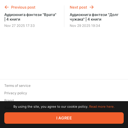
Offer ends 08 August.
Previous post
Next post
Аудиокнига фэнтези "Врата"
Аудиокнига фэнтези "Долг
| 4 книги
чужака" | 4 книги
Nov 27 2025 17:33
Nov 29 2025 19:34
Terms of service
Privacy policy
Brand
By using the site, you agree to our cookie policy.
Read more here.
Support
© 2026 Zaya Solutions Limited. All rights reserved. All trademarks
I AGREE
are the property of their respective owners.