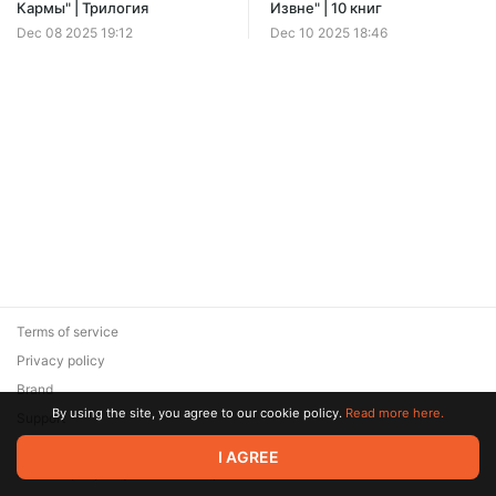
Кармы" | Трилогия
Извне" | 10 книг
Dec 08 2025 19:12
Dec 10 2025 18:46
Terms of service
Privacy policy
Brand
By using the site, you agree to our cookie policy.
Read more here.
Support
© 2026 Zaya Solutions Limited. All rights reserved. All trademarks
I AGREE
are the property of their respective owners.