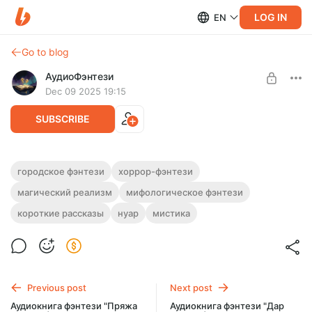
LOG IN
EN
Go to blog
АудиоФэнтези
Dec 09 2025 19:15
SUBSCRIBE
Аудиокнига фэнтези "Искажения"
городское фэнтези
хоррор-фэнтези
магический реализм
мифологическое фэнтези
Level required:
Полная версия.
Подписка на каталог
Слушайте эту и другие фэнтези-аудиокниги полностью, без
короткие рассказы
нуар
мистика
рекламы и любых ограничений!
SUBSCRIBE
Previous post
Next post
Аудиокнига фэнтези "Пряжа
Аудиокнига фэнтези "Дар