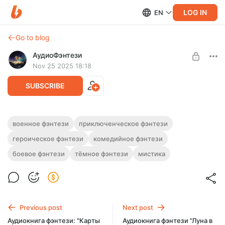
LOG IN
EN
Go to blog
АудиоФэнтези
Nov 25 2025 18:18
SUBSCRIBE
Аудиокнига фэнтези "Клятва и сталь" | 4
военное фэнтези
приключенческое фэнтези
книги
героическое фэнтези
комедийное фэнтези
Level required:
Подписка на каталог
Полная версия.
боевое фэнтези
тёмное фэнтези
мистика
Слушайте эту и другие фэнтези-аудиокниги полностью, без
UNLOCK WITH DISCOUNT
рекламы и любых ограничений!
$2.44
$1.83 per month
-
25
%
Billed every 12 months.
Previous post
Next post
The discount applies to the first 12 months only.
Аудиокнига фэнтези: "Карты
Аудиокнига фэнтези "Луна в