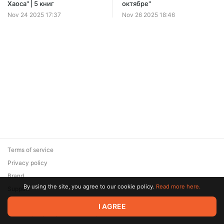
Offer ends 08 August.
Хаоса" | 5 книг
октябре"
Nov 24 2025 17:37
Nov 26 2025 18:46
Terms of service
Privacy policy
Brand
By using the site, you agree to our cookie policy.
Read more here.
Support
© 2026 Zaya Solutions Limited. All rights reserved. All trademarks
I AGREE
are the property of their respective owners.