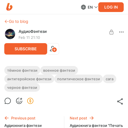
LOG IN
EN
Go to blog
АудиоФэнтези
Feb 11 21:10
SUBSCRIBE
Аудиокнига фэнтези "Топоры"
тёмное фэнтези
военное фэнтези
антигеройское фэнтези
политическое фэнтези
сага
Level required:
Полная версий.
Подписка на каталог
Слушайте эту и другие фэнтези-аудиокниги полностью, без
черное фэнтези
рекламы и любых ограничений!
UNLOCK WITH DISCOUNT
$2.44
$1.83 per month
-
25
%
Billed every 12 months.
Previous post
Next post
The discount applies to the first 12 months only.
Аудиокнига фэнтези
Аудиокнига фэнтези "Печать