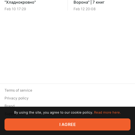
Offer ends 08 August.
"Хладнокровно"
Ворона" | 7 книг
Feb 10 17:29
Feb 12 20:08
Terms of service
Privacy policy
Brand
By using the site, you agree to our cookie policy.
Read more here.
Support
© 2026 Zaya Solutions Limited. All rights reserved. All trademarks
I AGREE
are the property of their respective owners.