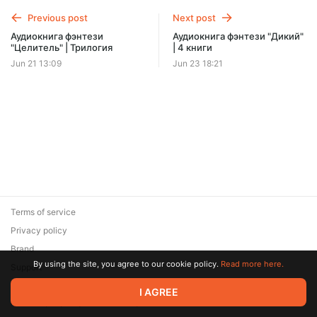
Offer ends 08 August.
Previous post
Next post
Аудиокнига фэнтези
Аудиокнига фэнтези "Дикий"
"Целитель" | Трилогия
| 4 книги
Jun 21 13:09
Jun 23 18:21
Terms of service
Privacy policy
Brand
By using the site, you agree to our cookie policy.
Read more here.
Support
© 2026 Zaya Solutions Limited. All rights reserved. All trademarks
I AGREE
are the property of their respective owners.