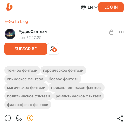
LOG IN
EN
Go to blog
АудиоФэнтези
Jun 22 17:25
SUBSCRIBE
Аудиокнига фэнтези "Магия камней" | 2
тёмное фэнтези
героическое фэнтези
книги
эпическое фэнтези
боевое фэнтези
Level required:
Подписка на каталог
Полная версия. 2 книги.
магическое фэнтези
приключенческое фэнтези
Слушайте эту и другие фэнтези-аудиокниги полностью, без
UNLOCK WITH DISCOUNT
политическое фэнтези
романтическое фэнтези
рекламы и любых ограничений!
философское фэнтези
$2.42
$1.82 per month
-
25
%
Billed every 12 months.
The discount applies to the first 12 months only.