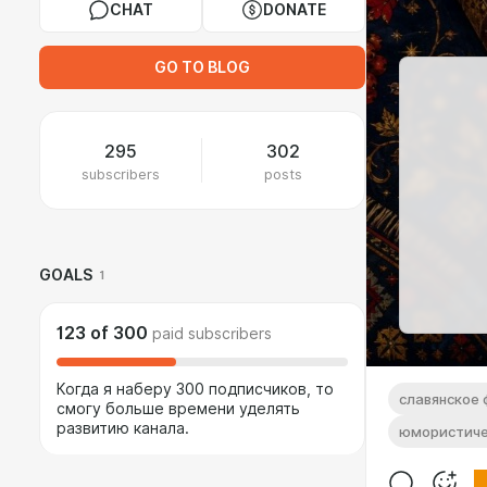
CHAT
DONATE
GO TO BLOG
295
302
subscribers
posts
GOALS
1
123
of
300
paid subscribers
Когда я наберу 300 подписчиков, то
славянское 
смогу больше времени уделять
развитию канала.
юмористиче