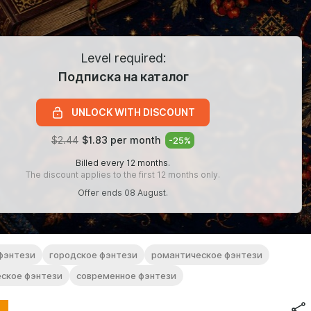
Level required:
Подписка на каталог
UNLOCK WITH DISCOUNT
$2.44
$1.83 per month
-
25
%
Billed every 12 months.
The discount applies to the first 12 months only.
Offer ends 08 August.
фэнтези
городское фэнтези
романтическое фэнтези
ское фэнтези
современное фэнтези