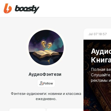
Jul 07 18:57
Аудио
Книга
Полная ве
АудиоФэнтези
Слушайте 
рекламы и
Follow
Фэнтези-аудиокниги: новинки и классика
ежедневно.