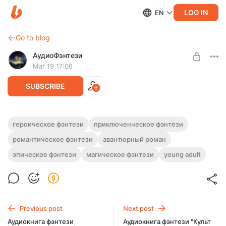
LOG IN
EN
Go to blog
АудиоФэнтези
Mar 19 17:06
SUBSCRIBE
Аудиокнига фэнтези "Плата за проезд" |
героическое фэнтези
приключенческое фэнтези
Трилогия
романтическое фэнтези
авантюрный роман
Level required:
Подписка на каталог
Полная версия. Трилогия.
эпическое фэнтези
магическое фэнтези
young adult
Слушайте эту и другие фэнтези-аудиокниги полностью, без
SUBSCRIBE
рекламы и любых ограничений!
Previous post
Next post
Аудиокнига фэнтези
Аудиокнига фэнтези "Культ