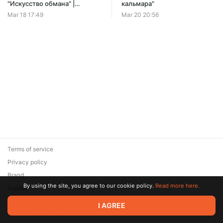
"Искусство обмана" |
кальмара"
Трилогия
Mar 18 17:49
Mar 20 20:56
Terms of service
Privacy policy
Brand
By using the site, you agree to our cookie policy.
Read more here.
Support
© 2026 Zaya Solutions Limited. All rights reserved. All trademarks
I AGREE
are the property of their respective owners.