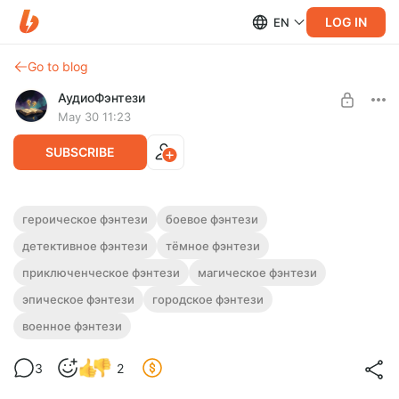
LOG IN
EN
Go to blog
АудиоФэнтези
May 30 11:23
SUBSCRIBE
Аудиокнига фэнтези "Серая зона" |
героическое фэнтези
боевое фэнтези
Тетралогия
детективное фэнтези
тёмное фэнтези
Level required:
Подписка на каталог
Полная версия. Тетралогия.
приключенческое фэнтези
магическое фэнтези
Слушайте эту и другие фэнтези-аудиокниги полностью, без
UNLOCK WITH DISCOUNT
эпическое фэнтези
городское фэнтези
рекламы и любых ограничений!
военное фэнтези
$2.44
$1.83 per month
-
25
%
Billed every 12 months.
3
2
The discount applies to the first 12 months only.