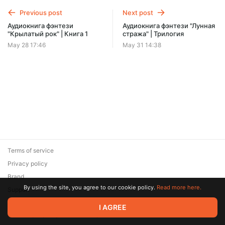
Offer ends 08 August.
Previous post
Next post
Аудиокнига фэнтези
Аудиокнига фэнтези "Лунная
"Крылатый рок" | Книга 1
стража" | Трилогия
May 28 17:46
May 31 14:38
Terms of service
Privacy policy
Brand
By using the site, you agree to our cookie policy.
Read more here.
Support
© 2026 Zaya Solutions Limited. All rights reserved. All trademarks
I AGREE
are the property of their respective owners.