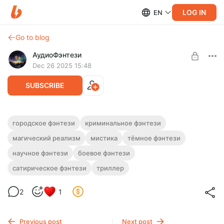
LOG IN
EN
Go to blog
АудиоФэнтези
Dec 26 2025 15:48
SUBSCRIBE
Аудиокнига фэнтези "Магия улиц" |
городское фэнтези
криминальное фэнтези
Трилогия
магический реализм
мистика
тёмное фэнтези
Level required:
Подписка на каталог
Полная версия.
научное фэнтези
боевое фэнтези
Слушайте эту и другие фэнтези-аудиокниги полностью, без
SUBSCRIBE
сатирическое фэнтези
триллер
рекламы и любых ограничений!
2
1
Previous post
Next post