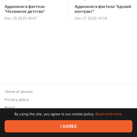
Аудиокнига фэнтези
Аудиокнига фэнтези "Адский
"Неземное детство"
контракт"
Dec 25 2025 16:47
Dec 27 2025 14:19
Terms of service
Privacy policy
Brand
By using the site, you agree to our cookie policy.
Read more here.
Support
© 2026 Zaya Solutions Limited. All rights reserved. All trademarks
I AGREE
are the property of their respective owners.