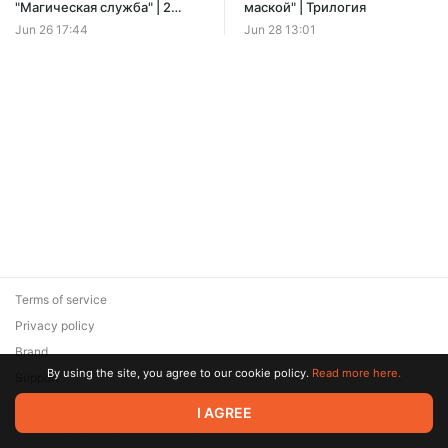
Offer ends 08 August.
"Магическая служба" | 2
маской" | Трилогия
книги
Jun 26 17:44
Jun 28 13:01
Terms of service
Privacy policy
Brand
By using the site, you agree to our cookie policy.
Read more here.
Support
© 2026 Zaya Solutions Limited. All rights reserved. All trademarks
I AGREE
are the property of their respective owners.