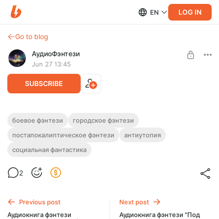
LOG IN
EN
Go to blog
АудиоФэнтези
Jun 27 13:45
SUBSCRIBE
Аудиокнига фэнтези "Без правил" | 2
боевое фэнтези
городское фэнтези
книги
постапокалиптическое фэнтези
антиутопия
Level required:
Подписка на каталог
Полная версия. 2 книги.
социальная фантастика
Слушайте эту и другие фэнтези-аудиокниги полностью, без
UNLOCK WITH DISCOUNT
рекламы и любых ограничений!
2
$2.42
$1.82 per month
-
25
%
Billed every 12 months.
Previous post
Next post
The discount applies to the first 12 months only.
Аудиокнига фэнтези
Аудиокнига фэнтези "Под