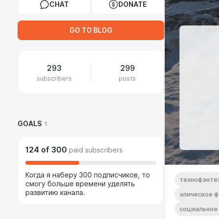
CHAT
DONATE
GO TO BLOG
293
299
subscribers
posts
GOALS
1
124
of
300
paid subscribers
Когда я наберу 300 подписчиков, то
технофэнте
смогу больше времени уделять
развитию канала.
эпическое 
социальное