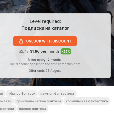
Level required:
Подписка на каталог
UNLOCK WITH DISCOUNT
$2.48
$1.86 per month
-
25
%
Billed every 12 months.
The discount applies to the first 12 months only.
Offer ends 08 August.
зи
тёмное фэнтези
научная фантастика
фэнтези
приключенческое фэнтези
космическая фантастика
 фэнтези
боевое фэнтези