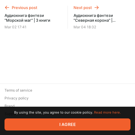
Offer ends 08 August.
Previous post
Next post
Аудиокнига фэнтези
Аудиокнига фэнтези
"Морской маг" | 3 книги
"Северная корона" |
Трилогия
Mar 02 17:41
Mar 04 18:32
Terms of service
Privacy policy
Brand
By using the site, you agree to our cookie policy.
Read more here.
Support
© 2026 Zaya Solutions Limited. All rights reserved. All trademarks
I AGREE
are the property of their respective owners.