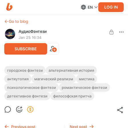
LOG IN
EN
Go to blog
АудиоФэнтези
Jan 25 16:34
SUBSCRIBE
Аудиокнига фэнтези "Двойная луна" |
городское фэнтези
альтернативная история
Трилогия
антиутопия
магический реализм
мистика
Level required:
Подписка на каталог
Полная версия. Трилогия.
психологическое фэнтези
романтическое фэнтези
Слушайте эту и другие фэнтези-аудиокниги полностью, без
SUBSCRIBE
детективное фэнтези
философская притча
рекламы и любых ограничений!
Previous post
Next post