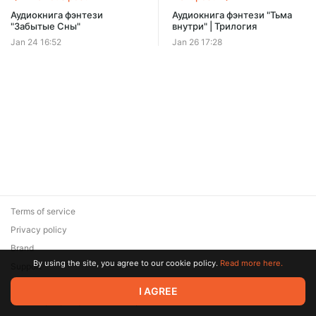
Аудиокнига фэнтези
Аудиокнига фэнтези "Тьма
"Забытые Сны"
внутри" | Трилогия
Jan 24 16:52
Jan 26 17:28
Terms of service
Privacy policy
Brand
By using the site, you agree to our cookie policy.
Read more here.
Support
© 2026 Zaya Solutions Limited. All rights reserved. All trademarks
I AGREE
are the property of their respective owners.