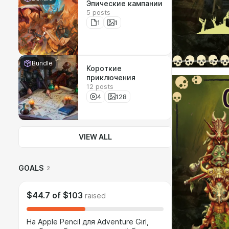
Эпические кампании
5 posts
1
1
Bundle
Короткие
приключения
12 posts
4
128
VIEW ALL
GOALS
2
$44.7
of
$103
raised
На Apple Pencil для Adventure Girl,