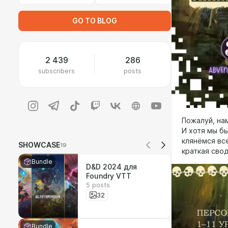
GO TO BLOG
2 439
286
subscribers
posts
Пожалуй, на
И хотя мы б
клянёмся все
SHOWCASE
19
краткая сво
Bundle
D&D 2024 для
Foundry VTT
5 posts
32
Bundle