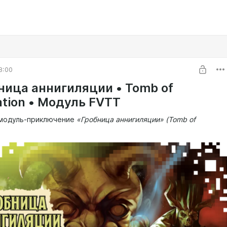
8:00
бница аннигиляции • Tomb of
ation • Модуль FVTT
 модуль-приключение
«Гробница аннигиляции» (Tomb of