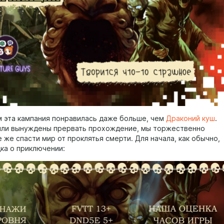
м эта кампания понравилась даже больше, чем
Драконий куш
.
ыли вынуждены прервать прохождение, мы торжественно
 же спасти мир от проклятья смерти. Для начала, как обычно,
дка о приключении: