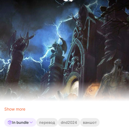
Show more
In bundle
перевод
dnd2024
ваншот