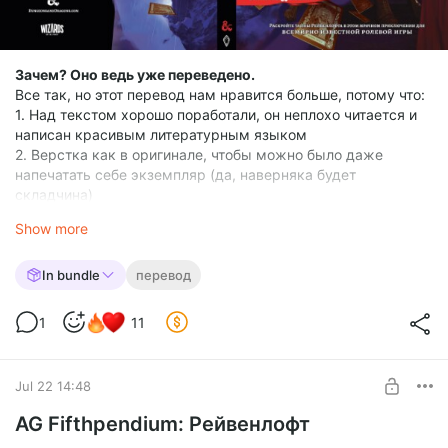
Зачем? Оно ведь уже переведено.
Все так, но этот перевод нам нравится больше, потому что:
1. Над текстом хорошо поработали, он неплохо читается и
написан красивым литературным языком
2. Верстка как в оригинале, чтобы можно было даже
напечатать себе экземпляр (да, наверняка будет
складчина)
3. Использует терминологию Hobby World, которую взяли
Show more
за основу и мы, делая свои переводы по D&D 2024
Это не финальная версия
In bundle
перевод
Еще предстоит много правок верстки и самого текста,
добавить обложку. Но мы хотим попросить вас
1
11
поучаствовать в вычитке и написать комментарии в это
документе (гугл поддерживает возможность оставлять
комментарии прямо в PDF)
Jul 22 14:48
Помочь найти ошибки
AG Fifthpendium: Рейвенлофт
Скачать красоту