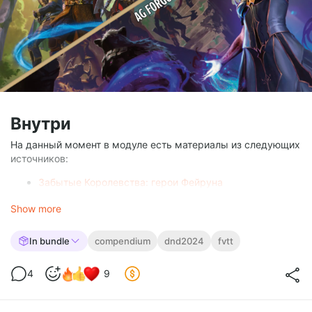
Внутри
На данный момент в модуле есть материалы из следующих
источников:
Забытые Королевства: герои Фейруна
Забытые Королевства: приключения в Фейруне
Show more
Книга страстей Астариона
Лорвин. Рассвет
In bundle
compendium
dnd2024
fvtt
💡
Падение Нетерила
будет оформлено в виде отдельного
модуля.
4
9
А теперь по типам документов:
8 подклассов