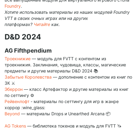
Foundry
.
Foundry 14+
Хотите использовать материалы из наших модулей Foundry
Модуль разрабатывается для 14 версии Foundry VTT и не
VTT в своих очных играх или на других
будет работать на более старых версиях программы.
платформах?
Читайте
как.
Старый модуль AG D&D 2024
D&D 2024
Прекращение поддержки.
Модуль всё ещё доступен для
скачивания, но мы прекращаем его поддержку, чтобы
AG Fifthpendium
полностью сосредоточиться на выпуске новых материалов.
Троекнижие
— модуль для FVTT с контентом из
троекнижия. Заклинания, чудовища, классы, магические
предметы и другие материалы D&D 2024 📚
Забытые Королевства
— дополнение с контентом из книг по
ЗК ⚔️
Эберрон
— класс Артефактор и другие материалы из книг
по сеттингу ⚙️
Рейвенлофт
- материалы по сеттингу для игр в жанре
хоррор :wine_glass:
Beyond
— материалы Drops и Unearthed Arcana 📦
AG Tokens
— библиотека токенов и модуль для FVTT 🦄