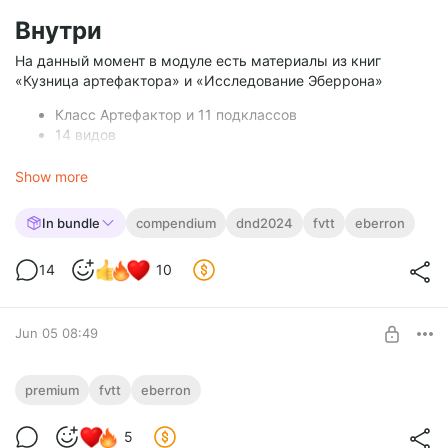
Внутри
На данный момент в модуле есть материалы из книг
«Кузница артефактора» и «Исследование Эберрона»
Класс Артефактор и 11 подклассов
14 видов
17 предысторий
30 чудовиищ
Show more
9 заклинаний
26 предметов экипировки, 7 расходумых предметов,
In bundle
compendium
dnd2024
fvtt
eberron
2 вида инструментов, 14 видов оружия
56 инфузий, 19 универсальных черт, 13 меток, 7 черт
14
10
происхождения, 1 вариант проведения энергии и 1
эпический дар
Jun 05 08:49
AG Eberron • Доступ к модулю
premium
fvtt
eberron
Level required:
5