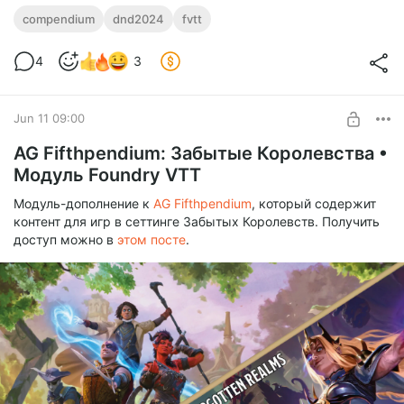
AG Fifthpendium: Beyond
compendium
dnd2024
fvtt
Доступ к модулю с контентом D&D Beyond Drops и
Level required:
Unearthed Arcana.
4
3
Искатель приключений
SUBSCRIBE
Jun 11 09:00
AG Fifthpendium: Забытые Королевства •
Модуль Foundry VTT
Модуль-дополнение к
AG Fifthpendium
, который содержит
контент для игр в сеттинге Забытых Королевств. Получить
доступ можно в
этом посте
.