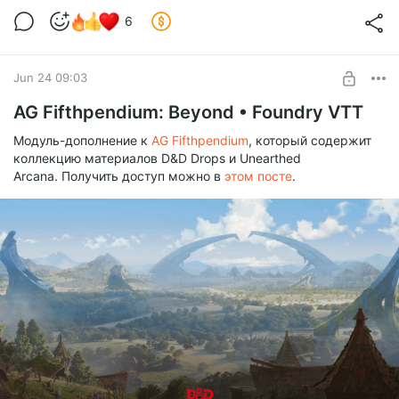
6
Jun 24 09:03
Приключение
«Наследники Стихийного Зла»
входит в
AG Fifthpendium: Beyond • Foundry VTT
программу празднования 50-летия Dungeons & Dragons.
Это дополнение использует правила из
«Книги игрока»
Модуль-дополнение к
AG Fifthpendium
, который содержит
(2024).
коллекцию материалов D&D Drops и Unearthed
Arcana. Получить доступ можно в
этом посте
.