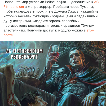
Наполните мир ужасами Рейвенлофта — дополнения к
AG
Fifthpendium
в жанре хоррор. Пройдите через Туманы,
чтобы исследовать проклятые Домена Ужаса, каждый из
которых населён пугающими чудовищами и леденящими
душу историями. Создайте героев, способных
противостоять кошмарам и готовых сразиться Тёмным
властелинам. Получить доступ к модулю можно в
этом
посте
.