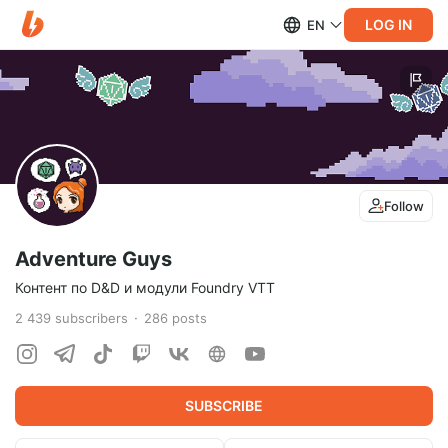
LOG IN
EN
Follow
Adventure Guys
Контент по D&D и модули Foundry VTT
2 439
subscribers
286
posts
SUBSCRIBE