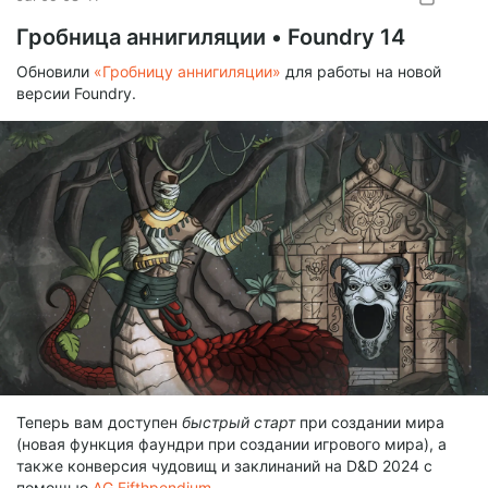
SUBSCRIBE
Гробница аннигиляции • Foundry 14
Обновили
«Гробницу аннигиляции»
для работы на новой
версии Foundry.
Теперь вам доступен
быстрый старт
при создании мира
(новая функция фаундри при создании игрового мира), а
также конверсия чудовищ и заклинаний на D&D 2024 с
помощью
AG Fifthpendium
.