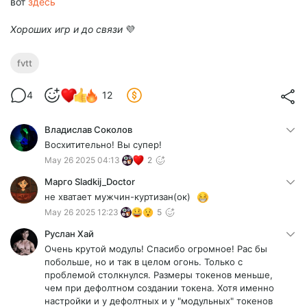
вот
здесь
Хороших игр и до связи
💜
fvtt
4
12
Владислав Соколов
Восхитительно! Вы супер!
May 26 2025 04:13
2
Марго Sladkij_Doctor
не хватает мужчин-куртизан(ок)
May 26 2025 12:23
5
Руслан Хай
Очень крутой модуль! Спасибо огромное! Рас бы
побольше, но и так в целом огонь. Только с
проблемой столкнулся. Размеры токенов меньше,
чем при дефолтном создании токена. Хотя именно
настройки и у дефолтных и у "модульных" токенов