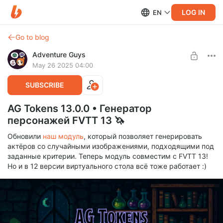
LOG IN
EN
Go to blog
Adventure Guys
May 26 2025 04:00
SUBSCRIBE
AG Tokens 13.0.0 • Генератор
персонажей FVTT 13 🦄
Обновили
наш модуль
, который позволяет генерировать
актёров со случайными изображениями, подходящими под
заданные критерии. Теперь модуль совместим с FVTT 13!
Но и в 12 версии виртуального стола всё тоже работает :)