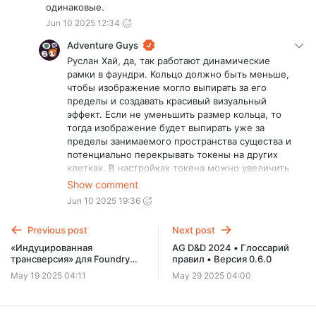
одинаковые.
Jun 10 2025 12:34
Adventure Guys
Руслан Хай, да, так работают динамические
рамки в фаундри. Кольцо должно быть меньше,
чтобы изображение могло выпирать за его
пределы и создавать красивый визуальный
эффект. Если не уменьшить размер кольца, то
тогда изображение будет выпирать уже за
пределы занимаемого пространства существа и
потенциально перекрывать токены на других
клетках. В настройках токена можно увеличить
масштаб, если хочется. Но мы подумаем и
Show comment
возможно добавим такую настройку.
Jun 10 2025 19:36
Previous post
Next post
«Индуцированная
AG D&D 2024 • Глоссарий
трансверсия» для Foundry
правил • Версия 0.6.0
VTT⁠⁠
May 19 2025 04:11
May 29 2025 04:00