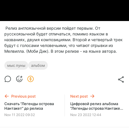
Релиз англоязычной версии пойдет первым. От
русскоязычной будет отличаться, помимо языком в
названиях, двумя композициями. Второй и четвертый трек
будут с голосами человечьими, что читают отрывки из
Мелвилла. (Моби Дик). В этом релизе - на языке автора.
мыс луны
альбом
Previous post
Next post
Скачать "Легенды острова
Цифровой релиз альбома
Нантакет" до релиза
"Легенды острова Нантакет"
в России - 25 ноября.
Nov 11 2022 09:32
Nov 23 2022 12:44
Послезавтра