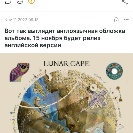
Доступна mp3 версия. Раньше официального релиза.
Нате просто так, пишите музыку чаще
Хорошее качество сжатия. Взнос позволит нам двигаться
дальше в Сказки (сказки тоже будут)
UNLOCK POST
Nov 11 2022 09:18
Вот так выглядит англоязычная обложка
альбома. 15 ноября будет релиз
английской версии