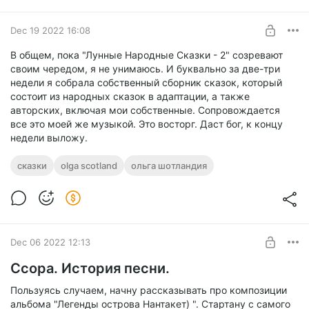
Ольга Шотландия
Dec 19 2022 16:08
Тюленья шкура. Исландская легенда
В общем, пока "Лунные Народные Сказки - 2" созревают
своим чередом, я не унимаюсь. И буквально за две-три
1.0x
недели я собрала собственный сборник сказок, который
состоит из народных сказок в адаптации, а также
0:00
3:52
авторских, включая мои собственные. Сопровождается
все это моей же музыкой. Это восторг. Даст бог, к концу
Тюленья шкура. Исландская легенда
3:52
недели выложу.
сказки
olga scotland
ольга шотландия
Яблоневый сад, девочка и туман
4:46
Веселая старуха и медведь
4:01
Домовой и бакалейщик. Ганс Христиан Андерсен
8:45
Dec 06 2022 12:13
Ссора. История песни.
Пользуясь случаем, начну рассказывать про композиции
альбома "Легенды острова Нантакет) ". Стартану с самого