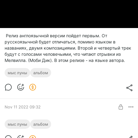
Релиз англоязычной версии пойдет первым. От
русскоязычной будет отличаться, помимо языком в
названиях, двумя композициями. Второй и четвертый трек
будут с голосами человечьими, что читают отрывки из
Мелвилла. (Моби Дик). В этом релизе - на языке автора.
мыс луны
альбом
Nov 11 2022 09:32
Скачать "Легенды острова Нантакет" до
мыс луны
альбом
релиза
Level required: