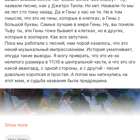
мысленно скрутила нашу концепцию трубочкой (отсылка к
назвали песню, как у Джетро Талла. Но нет. Назвали-то мы
книге, там как раз про трубочку) и отправила по
ее лет сто тому назад. Да и Гены у нас не те. Не в том
назначению. Картина, а называется она "Золотой век",
смысле, что это не гены, которые в клетках, а Гены с
оказалась несравненно, неимоверно, в сотни раз круче
большой буквы. Самые лучшие в мире Гены. Ну, вы поняли.
любой концепции.
Тьфу ты, эти Гены тоже бывают в клетках, но в других,
В общем, я немедленно заказала печать плакатиков с
которые в зоопарке. Как все запутано.
картиной, чтобы во время записи флейты она была перед
Пока мы работали с песней, нам порой казалось, что это
глазами. Странным образом, обложка повлияла и на мое
некий музыкальный импрессионизм. История умалчивает,
преставление о саунде альбома. Собственно, скоро все
откуда такие выводы. Я могу приврать, что это из-за
услышите.
нелепого размера в 11\16 в центральной части, и что это ого
А! Только сейчас сообразила. На альбоме зачитаны
какой авангард, с одной стороны, а с другой - песня
небольшие отрывки из "Моби Дика". И первые слова -
довольно короткая и простая. А потом мы наткнулись на
"Нантакет! Разверните карту и найдите его..." Вот же она,
этот мем, и судьба названия была предрешена.
карта! А вот трек, который читает Озма.
Как интересно вращается мир.
Show more
мыс луны