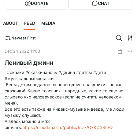
DONATE
CHAT
ABOUT
FEED
MEDIA
Newest First
Dec 24 2022 11:03
Ленивый джинн
#сказки #сказкинаночь #джинн #детям #дети
#музыкальныескказки
Всем детям подарок на новогодние праздники - новые
сказочки! Какие-то из них - народные, какие-то еще не
слыхало ухо человеческое (если не считать человеком
меня).
Все это есть также на Яндекс-музыке и везде, гле люди
музыку слушают.
А здесь можно и мп3
скачать.
https://cloud.mail.ru/public/fnz7/C7KCGSuHz