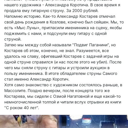
нашего художника - Александра Коротича. В свое время я
продала ему гитарную струну. За 2000 рублей.
Напомню историю. Как-то Александр Костарев отмечал
свой день рождения в Козлове, конечно был сейшен. Мы, то
есть «Мыс Луны», пригласили именинника на сцену, якобы
поджемить с нами, и подсунули ему гитару с одной
струной.
Затею мы между собой называли "Подвиг Паганини", но
Костарев об этом, конечно, не знал. Разумеется, все
удалось на славу, офигевший Костарев с задачей игры на
одной струне справился (и нас после этого не убил). После
чего мы сняли струну с гитары и устроили аукцион в
пользу именинника. В итоге обладателем струны Самого
стал именно Александр Коротич.
Хотя само знакомство с художником состоялось раньше, в
Массолите. Поздно вечером, после концерта того же
Костарева, мы сидели с Озмой Нагатовной и еще какой-то
немногочисленной толпой и читали вслух отрывки из книги
"С роком 40 лет".