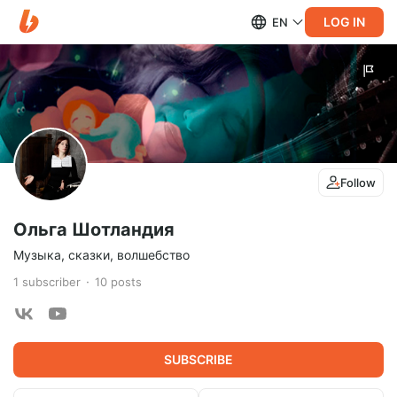
LOG IN
EN
Follow
Ольга Шотландия
Музыка, сказки, волшебство
1
subscriber
10
posts
SUBSCRIBE