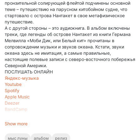
пронзительной солирующей флейтой подчинены основной
теме – путешествию на парусном китобойном судне, что
стартовало с острова Нантакет в свое метафизическое
путешествие.
А с другой стороны – это аудиокнига. В альбом включены
треки, где легенды об острове Нантакет из книги Германа
Мелвилла «Моби Дик, или Белый кит» прочитаны в
сопровождении музыки и звуков океана. Кстати, звуки
океана здесь не имитация, а самые правильные,
настоящие полевые записи с северо-восточного побережья
Северной Америки.
ПОСЛУШАТЬ ОНЛАЙН
Яндекс-музыка
Youtube
Spotify
Apple Music
Deezer
BandCamp
Show more
мыс луны
альбом
релиз