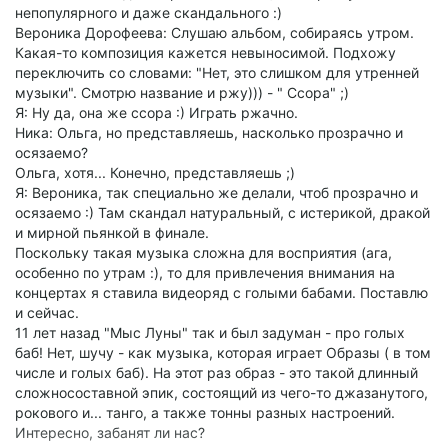
непопулярного и даже скандального :)
Вероника Дорофеева: Слушаю альбом, собираясь утром.
Какая-то композиция кажется невыносимой. Подхожу
переключить со словами: "Нет, это слишком для утренней
музыки". Смотрю название и ржу))) - " Ссора" ;)
Я: Ну да, она же ссора :) Играть ржачно.
Ника: Ольга, но представляешь, насколько прозрачно и
осязаемо?
Ольга, хотя... Конечно, представляешь ;)
Я: Вероника, так специально же делали, чтоб прозрачно и
осязаемо :) Там скандал натуральный, с истерикой, дракой
и мирной пьянкой в финале.
Поскольку такая музыка сложна для восприятия (ага,
особенно по утрам :), то для привлечения внимания на
концертах я ставила видеоряд с голыми бабами. Поставлю
и сейчас.
11 лет назад "Мыс Луны" так и был задуман - про голых
баб! Нет, шучу - как музыка, которая играет Образы ( в том
числе и голых баб). На этот раз образ - это такой длинный
сложносоставной эпик, состоящий из чего-то джазанутого,
рокового и... танго, а также тонны разных настроений.
Интересно, забанят ли нас?