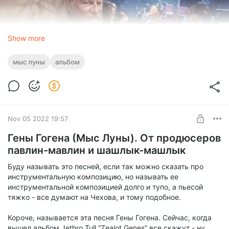
Show more
мыс луны
альбом
Что за книга, спросите вы? А в книге этой про 40 лет
Nov 05 2022 19:57
работы Александра Коротича с музыкантами
Гены Гогена (Мыс Луны). От продюсеров
Свердловского рок-клуба (и не только) в качестве
художника по обложкам и афишам. Именно историями про
павлин-мавлин и шашлык-машлык
работу с Костаревым книга начинается и заканчивается.
Буду называть это песней, если так можно сказать про
Как раз исторический момент дарения книги мы и застали.
инструментальную композицию, но называть ее
Позже мы нашлись в фейсбуке, слово за слово, и
инструментальной композицией долго и тупо, а пьесой
договорились об обложке нашего грядущего альбома. Мы
тяжко - все думают на Чехова, и тому подобное.
имели собственную грандиозную концепцию обложки, но
как только я увидела рисунок, присланный Александром в
Короче, называется эта песня Гены Гогена. Сейчас, когда
качестве демки, судьба обложки была предрешена. Я
вышел альбом Jethro Tull “Zealot Genes” все скажут - ну,