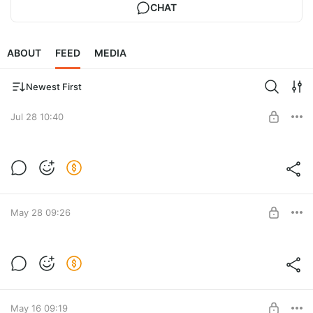
CHAT
ABOUT
FEED
MEDIA
Newest First
Jul 28 10:40
MK Tweed Jacket
Post is available after purchase
BUY FOR $19.1
May 28 09:26
MK Sandra Dress
Post is available after purchase
BUY FOR $16.5
May 16 09:19