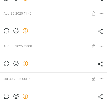
Авторский мастер‑класс с попетельным описанием
Post is available after purchase
вязания свитера.
BUY FOR $11.4
Aug 25 2025 11:45
MK Leaf Sweater
Попетельное описание с видео-инструкциями
Post is available after purchase
BUY FOR $10.1
Aug 06 2025 19:08
MK Sonata Top
Попетельное описание на 2 размера без видео
Post is available after purchase
BUY FOR $6.3
Jul 30 2025 06:16
MK Honey Vest
Описание в формате PDF содержит схемы и подробное
Post is available after purchase
видео-сопровождение.