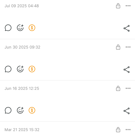
BUY FOR $12.7
Jul 09 2025 04:48
MK Olive T-Shirt
Авторский мастер‑класс с подробным попетельным
Post is available after purchase
описанием вязания футболки.
BUY FOR $11.4
Jun 30 2025 09:32
МK WildShine Tunica
Попетельное описание с видео-инструкциями
Post is available after purchase
BUY FOR $6.3
Jun 16 2025 12:25
MK Memento Jacket
Post is available after purchase
BUY FOR $14.1
Mar 21 2025 15:32