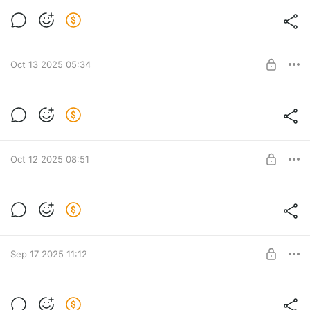
MK Marilyn Sweater
Попетельный мастер-класс в формате PDF
Post is available after purchase
BUY FOR $8.9
Oct 13 2025 05:34
MK Tundra Vest&Cardi
Post is available after purchase
BUY FOR $14.1
Oct 12 2025 08:51
MK Anagram Sweater & Cardi
Post is available after purchase
BUY FOR $11.4
Sep 17 2025 11:12
MK Delizia Sweater