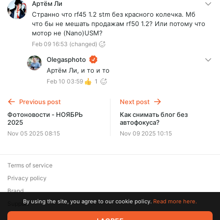
Артём Ли
Странно что rf45 1.2 stm без красного колечка. Мб
что бы не мешать продажам rf50 1.2? Или потому что
мотор не (Nano)USM?
Feb 09 16:53
(changed)
Olegasphoto
Артём Ли, и то и то
Feb 10 03:59
1
Previous post
Next post
Фотоновости - НОЯБРЬ
Как снимать блог без
2025
автофокуса?
Nov 05 2025 08:15
Nov 09 2025 10:15
Terms of service
Privacy policy
Brand
By using the site, you agree to our cookie policy.
Read more here.
Support