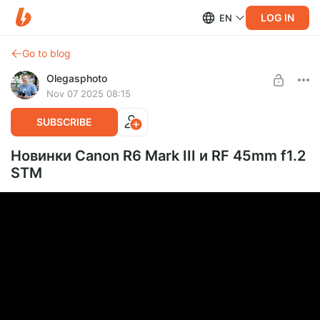
LOG IN
EN
Go to blog
Olegasphoto
Nov 07 2025 08:15
SUBSCRIBE
Новинки Canon R6 Mark III и RF 45mm f1.2
STM