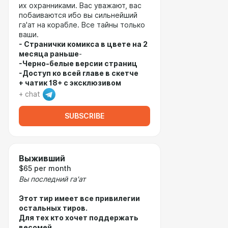
их охранниками. Вас уважают, вас
побаиваются ибо вы сильнейший
га'ат на корабле. Все тайны только
ваши.
- Странички комикса в цвете на 2
месяца раньше
-
-Черно-белые версии страниц
-Доступ ко всей главе в скетче
+ чатик 18+ с эксклюзивом
+ chat
SUBSCRIBE
Выживший
$65 per month
Вы последний га'ат
Этот тир имеет все привилегии
остальных тиров.
Для тех кто хочет поддержать
весомей.