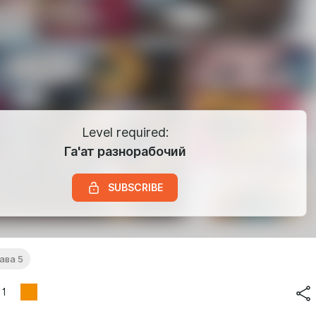
Level required:
Га'ат разнорабочий
SUBSCRIBE
ава 5
1