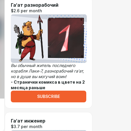
Га'ат разнорабочий
$2.6 per month
Вы обычный житель последнего
корабля Лаки-7, разнорабочий га'ат,
но в душе вы могучий воин!
- Странички комикса в цвете на 2
месяца раньше
SUBSCRIBE
Га'ат инженер
$3.7 per month