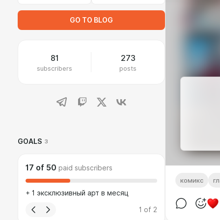
GO TO BLOG
81
273
subscribers
posts
GOALS
3
17
of
50
paid subscribers
комикс
гл
+ 1 эксклюзивный арт в месяц
1
of
2