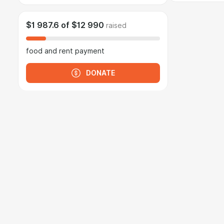
$1 987.6
of
$12 990
raised
food and rent payment
DONATE