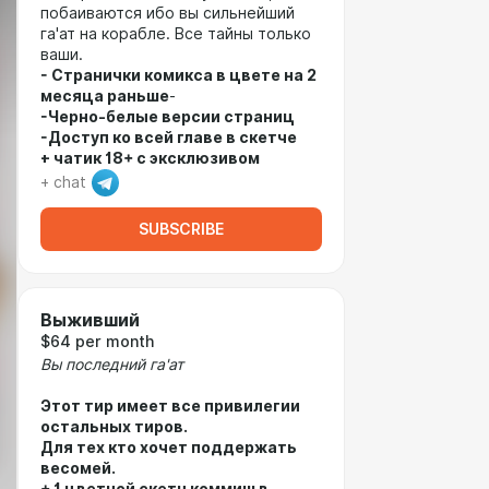
побаиваются ибо вы сильнейший
га'ат на корабле. Все тайны только
ваши.
- Странички комикса в цвете на 2
месяца раньше
-
-Черно-белые версии страниц
-Доступ ко всей главе в скетче
+ чатик 18+ с эксклюзивом
+ chat
SUBSCRIBE
Выживший
$64 per month
Вы последний га'ат
Этот тир имеет все привилегии
остальных тиров.
Для тех кто хочет поддержать
весомей.