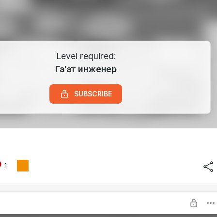
Level required:
Га'ат инженер
SUBSCRIBE
1