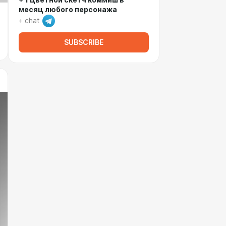
+ 1 цветной скетч коммиш в
месяц любого персонажа
+ chat
SUBSCRIBE