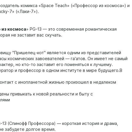
создатель комикса «Space Teach» («Профессор из космоса») и
cky-7» («Лаки-7»).
 из космоса
» PG-13 — это современная романтическая
орая не заставит вас скучать.
звищу "Пришелец-кот" является одним из представителей
сы космических завоевателей — га'атов. Он имеет не самый
актер, но кто-то заставит его поменяться к лучшему.
уратор и профессор в одном институте в мире будущего.В
контакт с инопланетной жизнью произошел в недалеком
ены привыкать к новой реальности и быту с
елями
G-13 (Спинофф Профессора) — короткая история и драма,
не забудете долгое время.