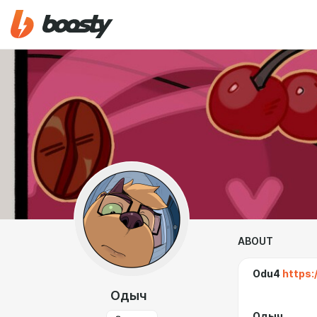
ABOUT
Odu4
https:
Одыч
Одыч