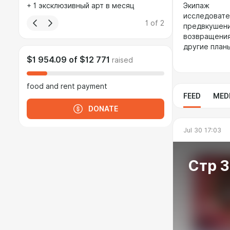
+ 1 эксклюзивный арт в месяц
Экипаж
исследовател
1
of
2
предвкушен
возвращения
другие план
$1 954.09
of
$12 771
raised
food and rent payment
FEED
MED
DONATE
Jul 30 17:03
Стр 3