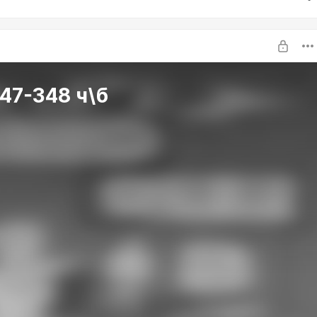
47-348 ч\б