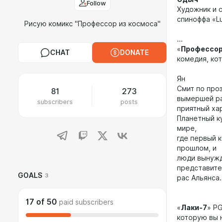
Follow
Художник и 
спиноффа «Lu
Рисую комикс "Профессор из космоса"
...
«
Профессор
CHAT
DONATE
комедия, кот
Ян
Смит по про
81
273
вымершей ра
subscribers
posts
приятный хар
Планетный к
мире,
где первый 
прошлом, и
люди вынужд
представит
GOALS
3
рас Альянса.
17
of
50
paid subscribers
«
Лаки-7
» P
которую вы 