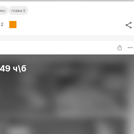
икс
глава 5
2
49 ч\б