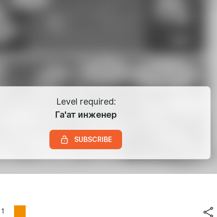
Level required:
Га'ат инженер
SUBSCRIBE
1