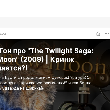
6:23
зГон про "The Twilight Saga:
oon" (2009) | Кринж
ается?!
на Бусти с продолжением Сумерок! Ура ура🥰
оволунее" кринжовее оригинала🫡 и как Белла
а Эдварда на Шарика🐩