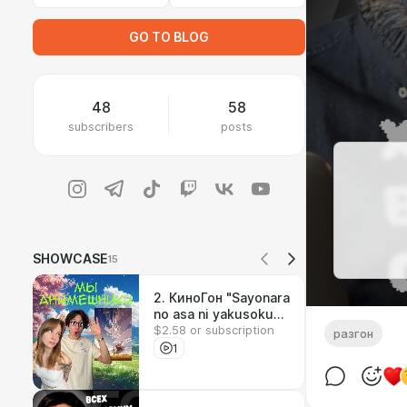
GO TO BLOG
48
58
subscribers
posts
SHOWCASE
15
2. КиноГон "Sayonara
no asa ni yakusoku
$2.58 or subscription
no hana o kazaro"
разгон
(2018)
1