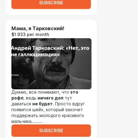
SUBSCRIBE
Мама, я Тарковский!
$1 933 per month
Думаю, все понимают, что
это
рофл
, ведь
ничего доп
тут
даваться
не будет
. Просто вдруг
появится шейх, который захочет
поддержать молодого красивого
мальчика.........
SUBSCRIBE