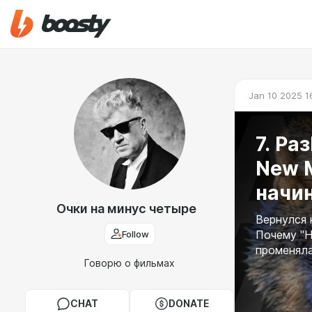
Jan 10 2025 1
7. Ра
New M
начин
Очки на минус четыре
Вернулся 
Follow
Почему "Н
променял
Говорю о фильмах
CHAT
DONATE