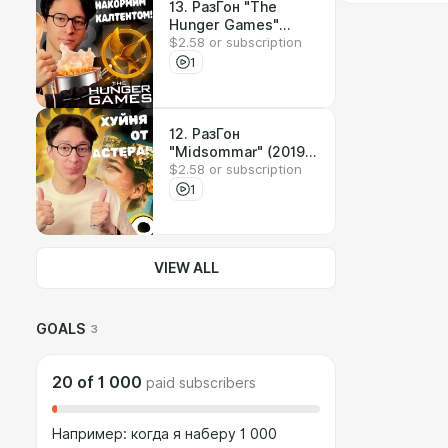
13. РазГон "The
Hunger Games"
$2.58 or subscription
(2012-2015)
1
12. РазГон
"Midsommar" (2019) |
$2.58 or subscription
Страшно хуёво..
1
VIEW ALL
GOALS
3
20
of
1 000
paid subscribers
Например: когда я наберу 1 000