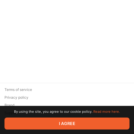
Terms of service
Privacy policy
Brand
By using the site, you agree to our cookie policy.
Read more here.
Support
© 2026 Zaya Solutions Limited. All rights reserved. All trademarks
I AGREE
are the property of their respective owners.