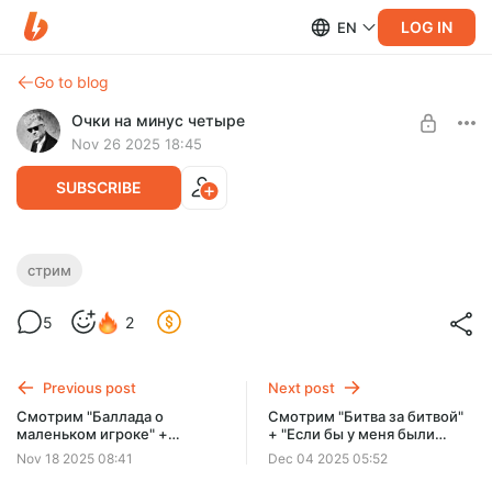
LOG IN
EN
Go to blog
Очки на минус четыре
Nov 26 2025 18:45
SUBSCRIBE
Смотрим "Франкенштейн" + "Грабитель
стрим
с крыши" + "Ледяная башня"
Level required:
5
2
Смотрю фильмы в интернете
UNLOCK POST
Previous post
Next post
Смотрим "Баллада о
Смотрим "Битва за битвой"
маленьком игроке" +
+ "Если бы у меня были
"Крушащая машина" +
ноги, я бы тебя пнула" +
Nov 18 2025 08:41
Dec 04 2025 05:52
"Великая Элеонор"
"Голубая луна"