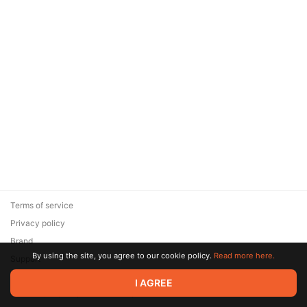
Terms of service
Privacy policy
Brand
By using the site, you agree to our cookie policy.
Read more here.
Support
© 2026 Zaya Solutions Limited. All rights reserved. All trademarks
I AGREE
are the property of their respective owners.