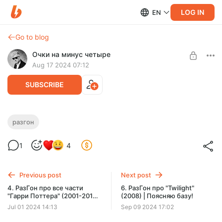
LOG IN
EN
Go to blog
Очки на минус четыре
Aug 17 2024 07:12
SUBSCRIBE
5. РазГон про "A Quiet Place 1 и 2" (2018,
разгон
2020) | Молчим, боимся :c
Level required:
1
4
Смотрю фильмы в интернете
Сегодня поговорим про одну из самых странных хоррор-
франшиз🤨, где Оскароносный (почти) звук соседствует с
UNLOCK POST
тупейшими сюжетными поворотами🫣.
Previous post
Next post
4. РазГон про все части
6. РазГон про "Twilight"
"Гарри Поттера" (2001-2011)
(2008) | Поясняю базу!
| Этому учат на западе?!
Jul 01 2024 14:13
Sep 09 2024 17:02