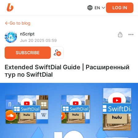
LOG IN
EN
Go to blog
nScript
Jun 20 2025 05:59
SUBSCRIBE
Extended SwiftDial Guide | Расширенный
тур по SwiftDial