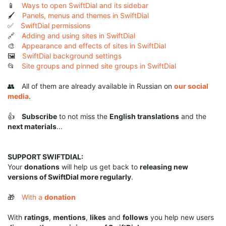
📱
Ways to open SwiftDial and its sidebar
🖌️
Panels, menus and themes in SwiftDial
✅
SwiftDial permissions
🔗
Adding and using sites in SwiftDial
🎨
Appearance and effects of sites in SwiftDial
🖼️
SwiftDial background settings
📂
Site groups and pinned site groups in SwiftDial
👥 All of them are already available in Russian on
our social
media
.
👍
Subscribe
to not miss the
English translations
and the
next materials
...
SUPPORT SWIFTDIAL:
Your
donations
will help us get back to
releasing new
versions of SwiftDial more regularly
.
🎁
With a
donation
With
ratings
,
mentions
,
likes
and
follows
you help new users