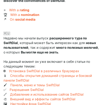
discover the conviniences of SwiftDial
.
⭐
With a
rating
🏆
With a
nomination
↗️
On
social media
🇷🇺
Недавно мы начали выпуск
расширенного тура по
SwiftDial
, который может быть интересен как для
новых
пользователей
, так и содержит
много полезных мелочей
,
о которых
Вы могли еще не знать
.
На данный момент он уже включает в себя статьи по
следующим темам:
🌐
Установка SwiftDial в различных браузерах
📱
Способы открытия домашней страницы и боковой
панели SwiftDial
🖌️
Панели, меню и темы SwiftDial
✅
Разрешения SwiftDial
🔗
Добавление и использование сайтов SwiftDial
🎨
Внешний вид и эффекты сайтов SwiftDial
🖼️
Настройки фона SwiftDial