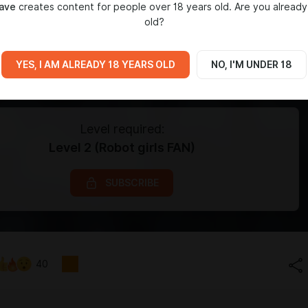
ave
creates content for people over 18 years old. Are you already
old?
YES, I AM ALREADY 18 YEARS OLD
NO, I'M UNDER 18
Level required:
Level 2 (Robot girls FAN)
SUBSCRIBE
40