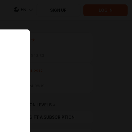
EN
SIGN UP
LOG IN
Next post
Untitled
Jan 08 2025 13:33
Previous post
Untitled
Dec 29 2024 08:19
SUBSCRIPTION LEVELS
4
GIFT A SUBSCRIPTION