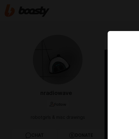
Jan 08 2025 1
nradiowave
Follow
robotgirls & misc drawings
CHAT
DONATE