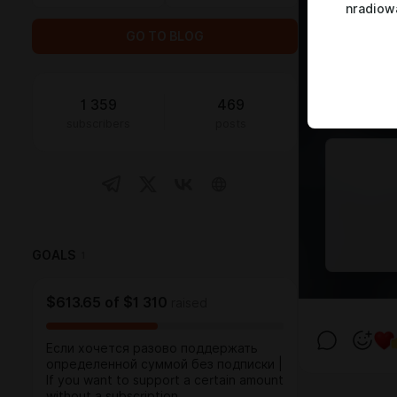
nradiow
GO TO BLOG
1 359
469
subscribers
posts
GOALS
1
$613.65
of
$1 310
raised
Если хочется разово поддержать
определенной суммой без подписки |
If you want to support a certain amount
without a subscription