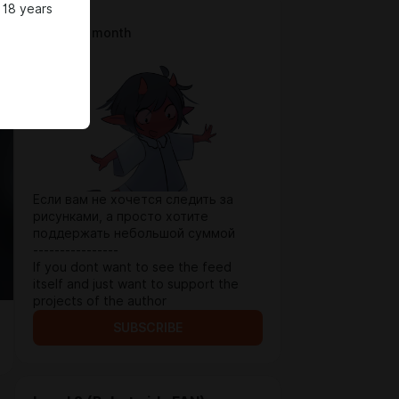
 18 years
Level 1
$1.31 per month
Если вам не хочется следить за
рисунками, а просто хотите
поддержать небольшой суммой
----------------
If you dont want to see the feed
itself and just want to support the
projects of the author
SUBSCRIBE